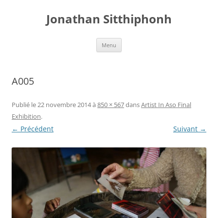
Aller
au
Jonathan Sitthiphonh
contenu
Menu
A005
Publié le
22 novembre 2014
à
850 × 567
dans
Artist In Aso Final
Exhibition
.
← Précédent
Suivant →