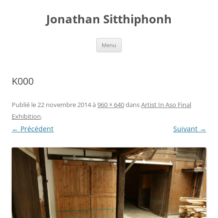
Aller
au
Jonathan Sitthiphonh
contenu
Menu
K000
Publié le
22 novembre 2014
à
960 × 640
dans
Artist In Aso Final
Exhibition
.
← Précédent
Suivant →