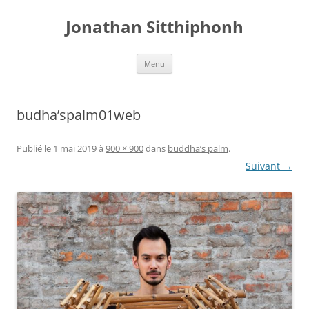
Aller
au
Jonathan Sitthiphonh
contenu
Menu
budha’spalm01web
Publié le
1 mai 2019
à
900 × 900
dans
buddha’s palm
.
Suivant →