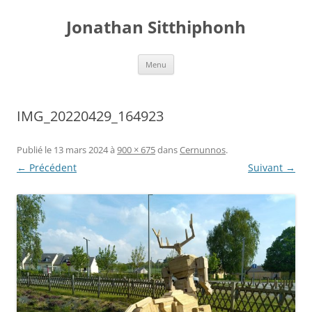
Aller
au
Jonathan Sitthiphonh
contenu
Menu
IMG_20220429_164923
Publié le
13 mars 2024
à
900 × 675
dans
Cernunnos
.
← Précédent
Suivant →