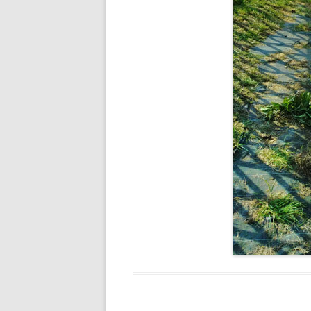
ICARE 2.0
SARU NO O
ARACHNÉE
VPOM
VPGM
SANS TITRE
FLYING DEVICE
WOODEN RAFT
SOBEK
BRAS DE FER
CHIRON