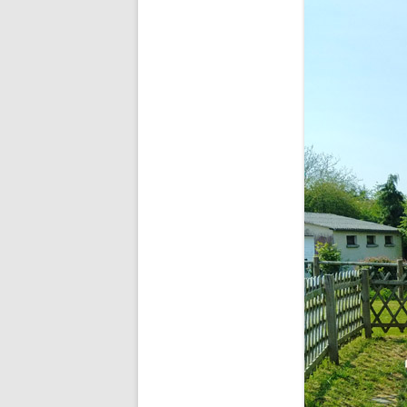
BUDDHA’S PALM
NEZHA
MAIN D’OEUVRE
À QUATRE PATTE
À QUATRE PATTE
OKTO
COCOON#2 : D
COCOON#1 : D
MUE
COQUILLE
ICARE2.2