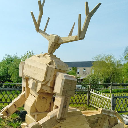
S 2/2
S 1/2
ANGOMUSHI
ODECAHEDRON