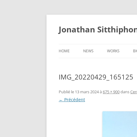
Aller
au
contenu
Jonathan Sitthipho
HOME
NEWS
WORKS
B
FÛTREAU
IMG_20220429_165125
CERNUNNOS
GOLEM
Publié le
13 mars 2024
à
675 × 900
dans
Cer
← Précédent
SCAPHANDRE
CHRYSALIDE
COCON