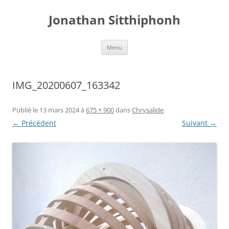
Aller
au
Jonathan Sitthiphonh
contenu
Menu
IMG_20200607_163342
Publié le
13 mars 2024
à
675 × 900
dans
Chrysalide
.
← Précédent
Suivant →