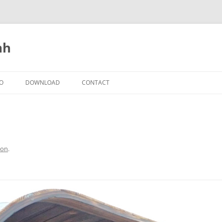
nh
IO
DOWNLOAD
CONTACT
con
.