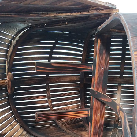
S 2/2
S 1/2
ANGOMUSHI
ODECAHEDRON