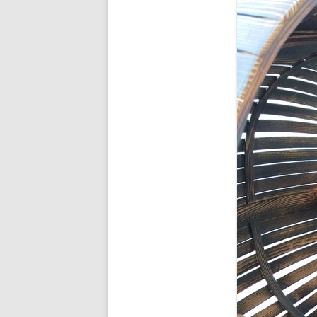
BUDDHA’S PALM
NEZHA
MAIN D’OEUVRE
À QUATRE PATTE
À QUATRE PATTE
OKTO
COCOON#2 : D
COCOON#1 : D
MUE
COQUILLE
ICARE2.2