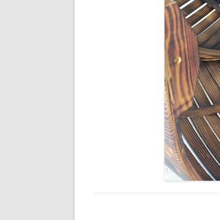
ICARE 2.0
SARU NO O
ARACHNÉE
VPOM
VPGM
SANS TITRE
FLYING DEVICE
WOODEN RAFT
SOBEK
BRAS DE FER
CHIRON