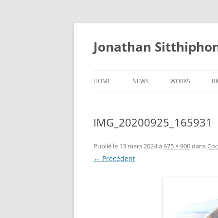
Aller
au
contenu
Jonathan Sitthipho
HOME
NEWS
WORKS
B
FÛTREAU
IMG_20200925_165931
CERNUNNOS
GOLEM
Publié le
13 mars 2024
à
675 × 900
dans
Co
← Précédent
SCAPHANDRE
CHRYSALIDE
COCON