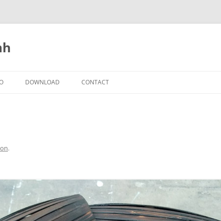
nh
IO
DOWNLOAD
CONTACT
con
.