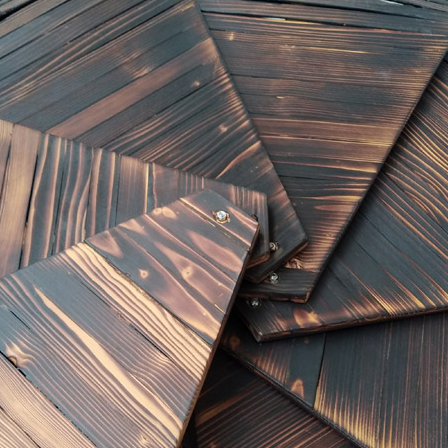
S 2/2
S 1/2
ANGOMUSHI
ODECAHEDRON