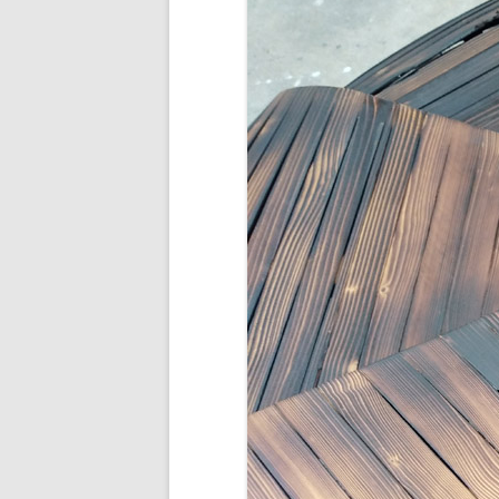
BUDDHA’S PALM
NEZHA
MAIN D’OEUVRE
À QUATRE PATTE
À QUATRE PATTE
OKTO
COCOON#2 : D
COCOON#1 : D
MUE
COQUILLE
ICARE2.2