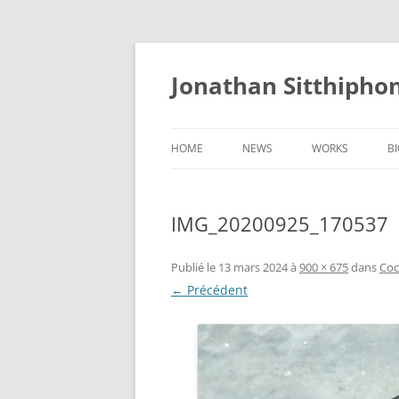
Aller
au
contenu
Jonathan Sitthipho
HOME
NEWS
WORKS
B
FÛTREAU
IMG_20200925_170537
CERNUNNOS
GOLEM
Publié le
13 mars 2024
à
900 × 675
dans
Co
← Précédent
SCAPHANDRE
CHRYSALIDE
COCON