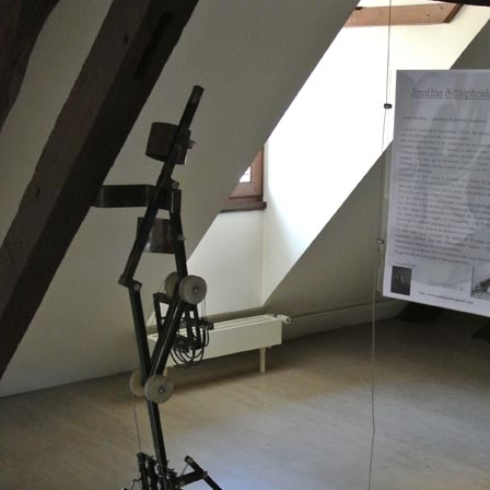
S 2/2
S 1/2
ANGOMUSHI
ODECAHEDRON