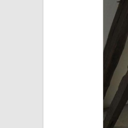
BUDDHA’S PALM
NEZHA
MAIN D’OEUVRE
À QUATRE PATTE
À QUATRE PATTE
OKTO
COCOON#2 : D
COCOON#1 : D
MUE
COQUILLE
ICARE2.2