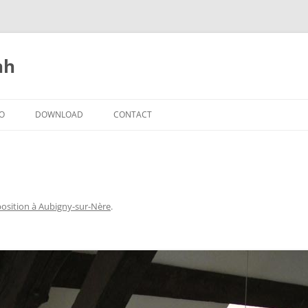
nh
IO
DOWNLOAD
CONTACT
osition à Aubigny-sur-Nère
.