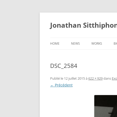
Aller
au
contenu
Jonathan Sitthipho
HOME
NEWS
WORKS
B
FÛTREAU
DSC_2584
CERNUNNOS
GOLEM
Publié le
12 juillet 2015
à
622 × 929
dans
Exp
← Précédent
SCAPHANDRE
CHRYSALIDE
COCON