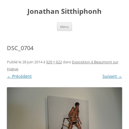
Aller
au
Jonathan Sitthiphonh
contenu
Menu
DSC_0704
Publié le
28 juin 2014
à
929 × 622
dans
Exposition à Beaumont sur
Hague
.
← Précédent
Suivant →