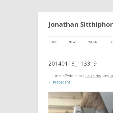
Aller
au
contenu
Jonathan Sitthipho
HOME
NEWS
WORKS
B
FÛTREAU
20140116_113319
CERNUNNOS
GOLEM
Publié le
9 février 2014
à
1024 × 768
dans
Ex
← Précédent
SCAPHANDRE
CHRYSALIDE
COCON