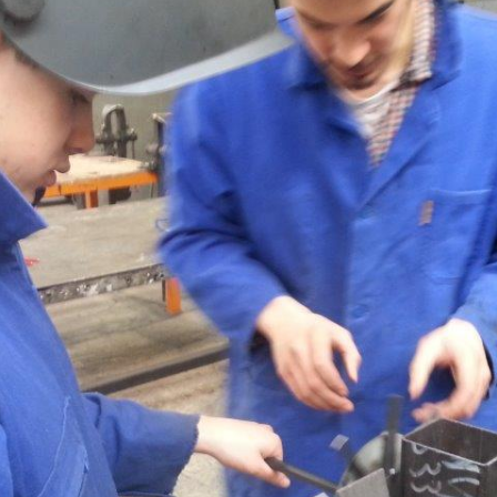
S 2/2
S 1/2
ANGOMUSHI
ODECAHEDRON