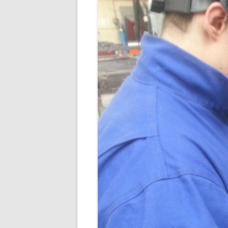
BUDDHA’S PALM
NEZHA
MAIN D’OEUVRE
À QUATRE PATTE
À QUATRE PATTE
OKTO
COCOON#2 : D
COCOON#1 : D
MUE
COQUILLE
ICARE2.2