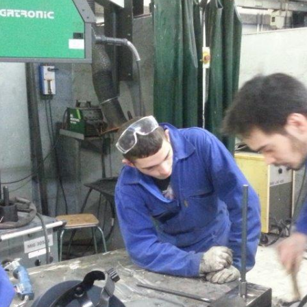
S 2/2
S 1/2
ANGOMUSHI
ODECAHEDRON