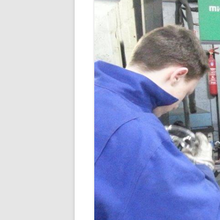
BUDDHA’S PALM
NEZHA
MAIN D’OEUVRE
À QUATRE PATTE
À QUATRE PATTE
OKTO
COCOON#2 : D
COCOON#1 : D
MUE
COQUILLE
ICARE2.2