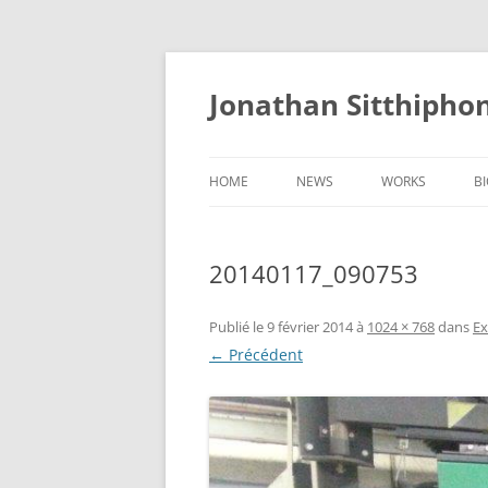
Aller
au
contenu
Jonathan Sitthipho
HOME
NEWS
WORKS
B
FÛTREAU
20140117_090753
CERNUNNOS
GOLEM
Publié le
9 février 2014
à
1024 × 768
dans
Ex
← Précédent
SCAPHANDRE
CHRYSALIDE
COCON