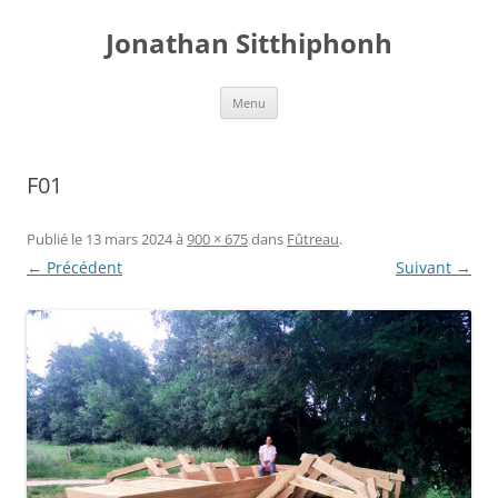
Aller
au
Jonathan Sitthiphonh
contenu
Menu
F01
Publié le
13 mars 2024
à
900 × 675
dans
Fûtreau
.
← Précédent
Suivant →