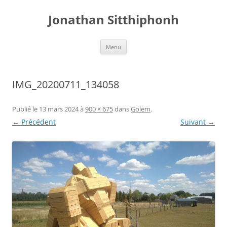
Aller
au
Jonathan Sitthiphonh
contenu
Menu
IMG_20200711_134058
Publié le
13 mars 2024
à
900 × 675
dans
Golem
.
← Précédent
Suivant →