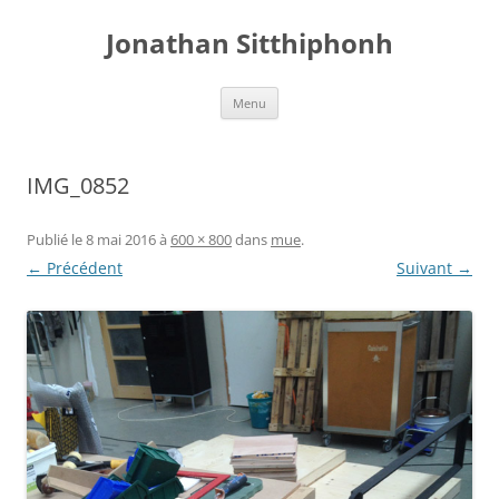
Aller
au
Jonathan Sitthiphonh
contenu
Menu
IMG_0852
Publié le
8 mai 2016
à
600 × 800
dans
mue
.
← Précédent
Suivant →