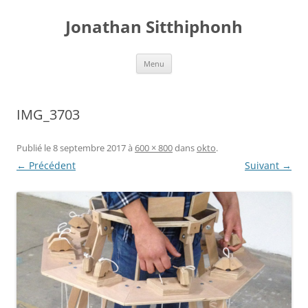
Aller
au
Jonathan Sitthiphonh
contenu
Menu
IMG_3703
Publié le
8 septembre 2017
à
600 × 800
dans
okto
.
← Précédent
Suivant →