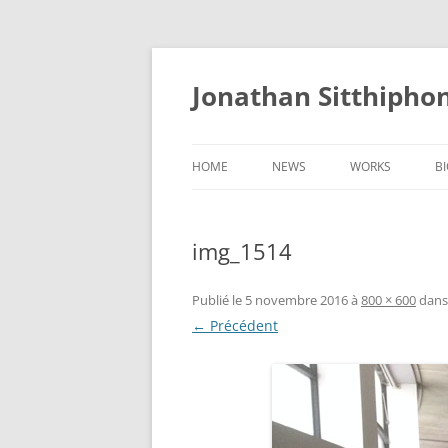
Aller
au
contenu
Jonathan Sitthipho
HOME
NEWS
WORKS
B
FÛTREAU
img_1514
CERNUNNOS
GOLEM
Publié le
5 novembre 2016
à
800 × 600
dan
← Précédent
SCAPHANDRE
CHRYSALIDE
COCON