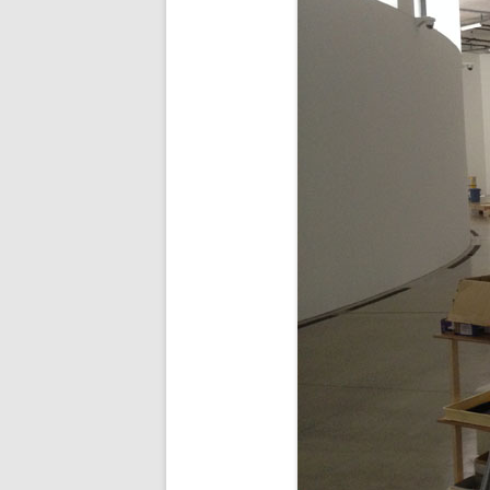
BUDDHA’S PALM
NEZHA
MAIN D’OEUVRE
À QUATRE PATTE
À QUATRE PATTE
OKTO
COCOON#2 : D
COCOON#1 : D
MUE
COQUILLE
ICARE2.2