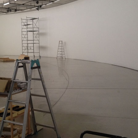
S 2/2
S 1/2
ANGOMUSHI
ODECAHEDRON