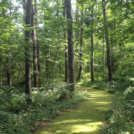
S 2/2
S 1/2
ANGOMUSHI
ODECAHEDRON