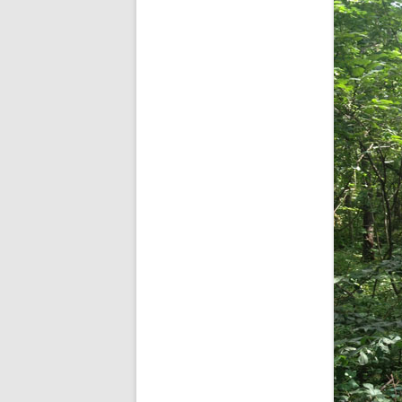
BUDDHA’S PALM
NEZHA
MAIN D’OEUVRE
À QUATRE PATTE
À QUATRE PATTE
OKTO
COCOON#2 : D
COCOON#1 : D
MUE
COQUILLE
ICARE2.2