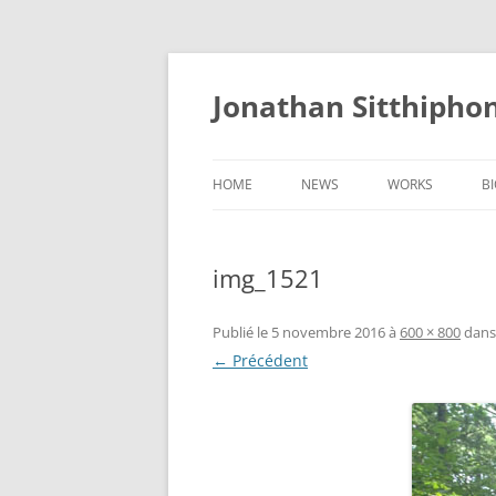
Aller
au
contenu
Jonathan Sitthipho
HOME
NEWS
WORKS
B
FÛTREAU
img_1521
CERNUNNOS
GOLEM
Publié le
5 novembre 2016
à
600 × 800
dan
← Précédent
SCAPHANDRE
CHRYSALIDE
COCON