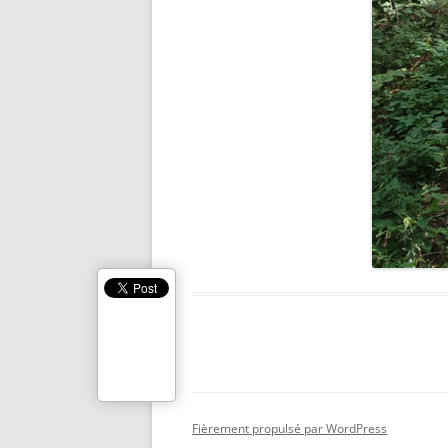
ICARE 2.0
SARU NO O
ARACHNÉE
VPOM
VPGM
SANS TITRE
FLYING DEVICE
WOODEN RAFT
SOBEK
BRAS DE FER
CHIRON
Fièrement propulsé par WordPress