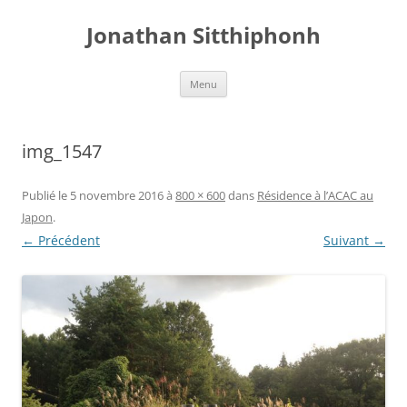
Aller
au
Jonathan Sitthiphonh
contenu
Menu
img_1547
Publié le
5 novembre 2016
à
800 × 600
dans
Résidence à l’ACAC au
Japon
.
← Précédent
Suivant →