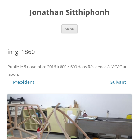
Aller
au
Jonathan Sitthiphonh
contenu
Menu
img_1860
Publié le
5 novembre 2016
à
800 × 600
dans
Résidence à l’ACAC au
Japon
.
← Précédent
Suivant →