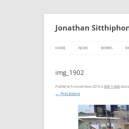
Aller
au
contenu
Jonathan Sitthipho
HOME
NEWS
WORKS
B
FÛTREAU
img_1902
CERNUNNOS
GOLEM
Publié le
5 novembre 2016
à
800 × 600
dan
← Précédent
SCAPHANDRE
CHRYSALIDE
COCON