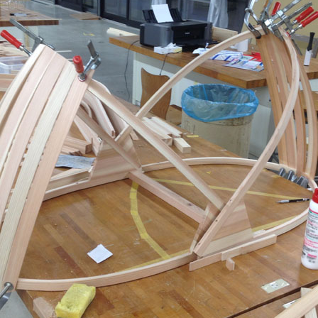
S 2/2
S 1/2
ANGOMUSHI
ODECAHEDRON