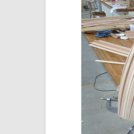
BUDDHA’S PALM
NEZHA
MAIN D’OEUVRE
À QUATRE PATTE
À QUATRE PATTE
OKTO
COCOON#2 : D
COCOON#1 : D
MUE
COQUILLE
ICARE2.2