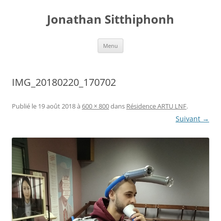
Aller
au
Jonathan Sitthiphonh
contenu
Menu
IMG_20180220_170702
Publié le
19 août 2018
à
600 × 800
dans
Résidence ARTU LNF
.
Suivant →