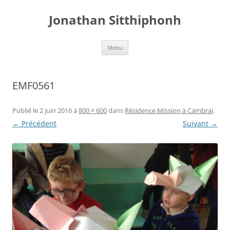
Aller
au
Jonathan Sitthiphonh
contenu
Menu
EMF0561
Publié le
2 juin 2016
à
800 × 600
dans
Résidence Mission à Cambrai
.
← Précédent
Suivant →