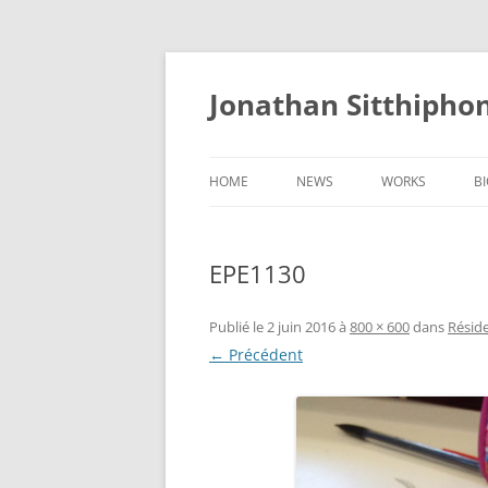
Aller
au
contenu
Jonathan Sitthipho
HOME
NEWS
WORKS
B
FÛTREAU
EPE1130
CERNUNNOS
GOLEM
Publié le
2 juin 2016
à
800 × 600
dans
Résid
← Précédent
SCAPHANDRE
CHRYSALIDE
COCON