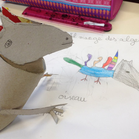
S 2/2
S 1/2
ANGOMUSHI
ODECAHEDRON