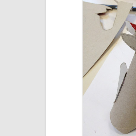
BUDDHA’S PALM
NEZHA
MAIN D’OEUVRE
À QUATRE PATTE
À QUATRE PATTE
OKTO
COCOON#2 : D
COCOON#1 : D
MUE
COQUILLE
ICARE2.2