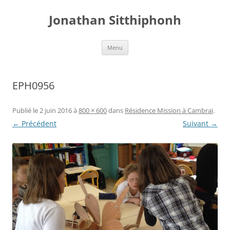
Aller
au
Jonathan Sitthiphonh
contenu
Menu
EPH0956
Publié le
2 juin 2016
à
800 × 600
dans
Résidence Mission à Cambrai
.
← Précédent
Suivant →