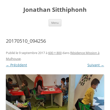
Aller
au
Jonathan Sitthiphonh
contenu
Menu
20170510_094256
Publié le
9 septembre 2017
à
600 × 800
dans
Résidence Mission à
Mulhouse
.
← Précédent
Suivant →