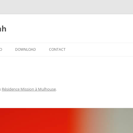
nh
IO
DOWNLOAD
CONTACT
s
Résidence Mission à Mulhouse
.