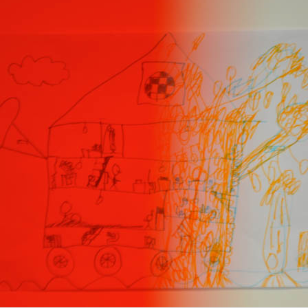
S 2/2
S 1/2
ANGOMUSHI
ODECAHEDRON