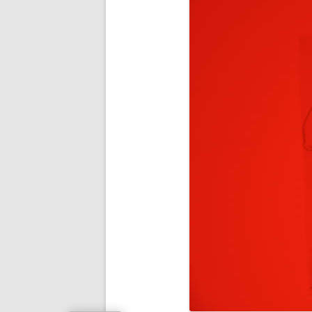
BUDDHA’S PALM
NEZHA
MAIN D’OEUVRE
À QUATRE PATTE
À QUATRE PATTE
OKTO
COCOON#2 : D
COCOON#1 : D
MUE
COQUILLE
ICARE2.2