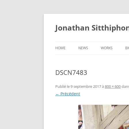
Aller
au
contenu
Jonathan Sitthipho
HOME
NEWS
WORKS
B
FÛTREAU
DSCN7483
CERNUNNOS
GOLEM
Publié le
9 septembre 2017
à
800 × 600
dan
← Précédent
SCAPHANDRE
CHRYSALIDE
COCON