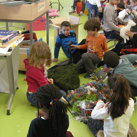
S 2/2
S 1/2
ANGOMUSHI
ODECAHEDRON