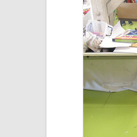
BUDDHA’S PALM
NEZHA
MAIN D’OEUVRE
À QUATRE PATTE
À QUATRE PATTE
OKTO
COCOON#2 : D
COCOON#1 : D
MUE
COQUILLE
ICARE2.2