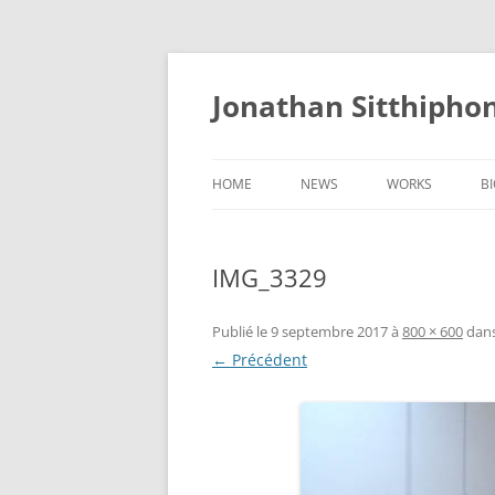
Aller
au
contenu
Jonathan Sitthipho
HOME
NEWS
WORKS
B
FÛTREAU
IMG_3329
CERNUNNOS
GOLEM
Publié le
9 septembre 2017
à
800 × 600
dan
← Précédent
SCAPHANDRE
CHRYSALIDE
COCON