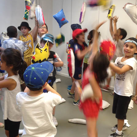
S 2/2
S 1/2
ANGOMUSHI
ODECAHEDRON