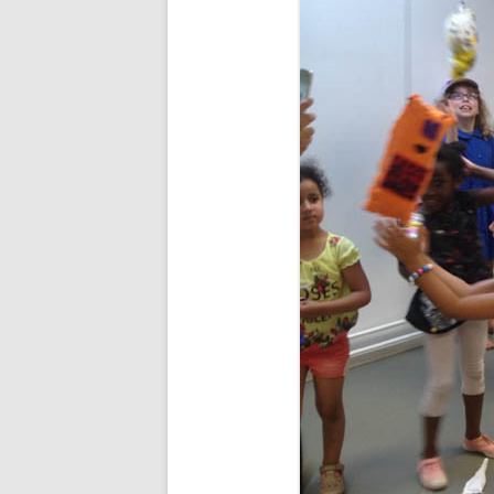
BUDDHA’S PALM
NEZHA
MAIN D’OEUVRE
À QUATRE PATTE
À QUATRE PATTE
OKTO
COCOON#2 : D
COCOON#1 : D
MUE
COQUILLE
ICARE2.2