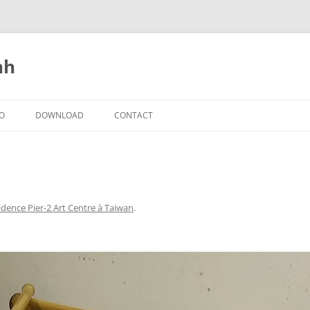
nh
IO
DOWNLOAD
CONTACT
idence Pier-2 Art Centre à Taiwan
.