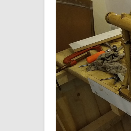
BUDDHA’S PALM
NEZHA
MAIN D’OEUVRE
À QUATRE PATTE
À QUATRE PATTE
OKTO
COCOON#2 : D
COCOON#1 : D
MUE
COQUILLE
ICARE2.2