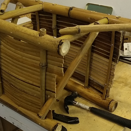
S 2/2
S 1/2
ANGOMUSHI
ODECAHEDRON