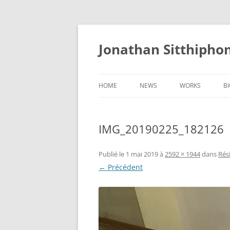
Aller
au
contenu
Jonathan Sitthipho
HOME
NEWS
WORKS
B
FÛTREAU
IMG_20190225_182126
CERNUNNOS
GOLEM
Publié le
1 mai 2019
à
2592 × 1944
dans
Rés
← Précédent
SCAPHANDRE
CHRYSALIDE
COCON