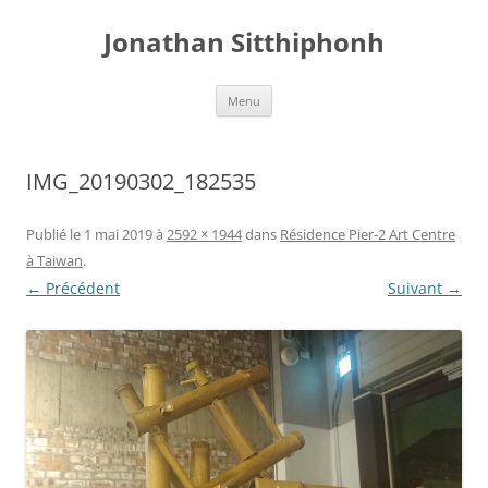
Aller
au
Jonathan Sitthiphonh
contenu
Menu
IMG_20190302_182535
Publié le
1 mai 2019
à
2592 × 1944
dans
Résidence Pier-2 Art Centre
à Taiwan
.
← Précédent
Suivant →