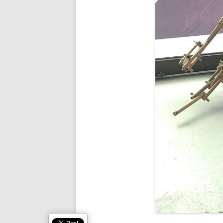
ICARE 2.0
SARU NO O
ARACHNÉE
VPOM
VPGM
SANS TITRE
FLYING DEVICE
WOODEN RAFT
SOBEK
BRAS DE FER
CHIRON