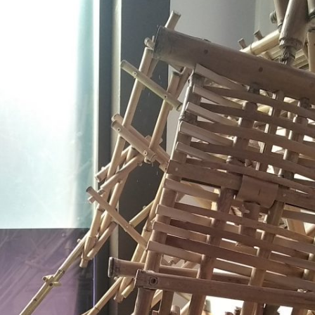
S 2/2
S 1/2
ANGOMUSHI
ODECAHEDRON