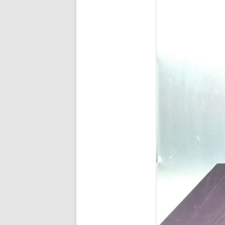
BUDDHA’S PALM
NEZHA
MAIN D’OEUVRE
À QUATRE PATTE
À QUATRE PATTE
OKTO
COCOON#2 : D
COCOON#1 : D
MUE
COQUILLE
ICARE2.2