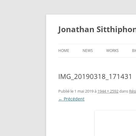
Aller
au
contenu
Jonathan Sitthipho
HOME
NEWS
WORKS
B
FÛTREAU
IMG_20190318_171431
CERNUNNOS
GOLEM
Publié le
1 mai 2019
à
1944 × 2592
dans
Rés
← Précédent
SCAPHANDRE
CHRYSALIDE
COCON