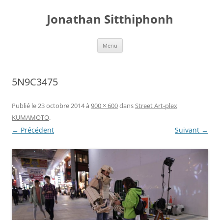
Aller
au
Jonathan Sitthiphonh
contenu
Menu
5N9C3475
Publié le
23 octobre 2014
à
900 × 600
dans
Street Art-plex
KUMAMOTO
.
← Précédent
Suivant →