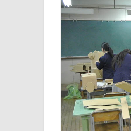
BUDDHA’S PALM
NEZHA
MAIN D’OEUVRE
À QUATRE PATTE
À QUATRE PATTE
OKTO
COCOON#2 : D
COCOON#1 : D
MUE
COQUILLE
ICARE2.2