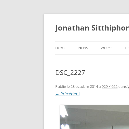
Aller
au
contenu
Jonathan Sitthipho
HOME
NEWS
WORKS
B
FÛTREAU
DSC_2227
CERNUNNOS
GOLEM
Publié le
23 octobre 2014
à
929 × 622
dans
← Précédent
SCAPHANDRE
CHRYSALIDE
COCON