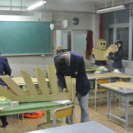
S 2/2
S 1/2
ANGOMUSHI
ODECAHEDRON