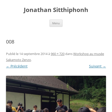
Aller
au
Jonathan Sitthiphonh
contenu
Menu
008
Publié le
14 septembre 2014
à
960 × 720
dans
Workshop au musée
Sakamoto Zenzo
.
← Précédent
Suivant →