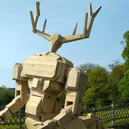
S 2/2
S 1/2
ANGOMUSHI
ODECAHEDRON