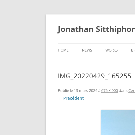
Aller
au
contenu
Jonathan Sitthipho
HOME
NEWS
WORKS
B
FÛTREAU
IMG_20220429_165255
CERNUNNOS
GOLEM
Publié le
13 mars 2024
à
675 × 900
dans
Cer
← Précédent
SCAPHANDRE
CHRYSALIDE
COCON