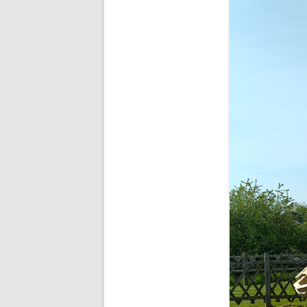
BUDDHA’S PALM
NEZHA
MAIN D’OEUVRE
À QUATRE PATTE
À QUATRE PATTE
OKTO
COCOON#2 : D
COCOON#1 : D
MUE
COQUILLE
ICARE2.2