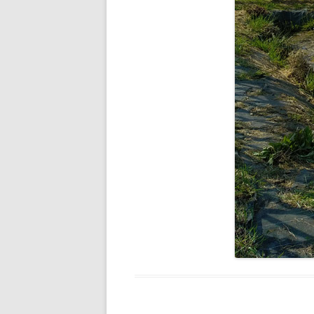
ICARE 2.0
SARU NO O
ARACHNÉE
VPOM
VPGM
SANS TITRE
FLYING DEVICE
WOODEN RAFT
SOBEK
BRAS DE FER
CHIRON