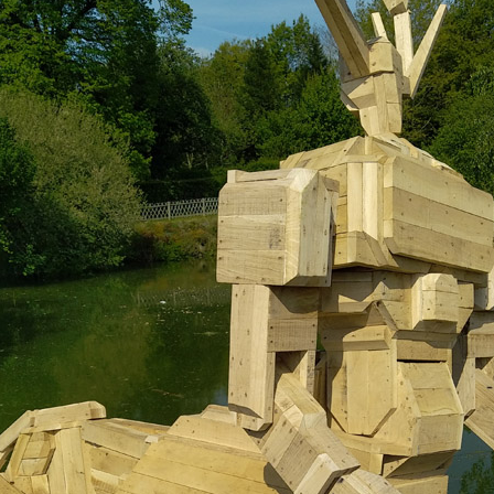
S 2/2
S 1/2
ANGOMUSHI
ODECAHEDRON