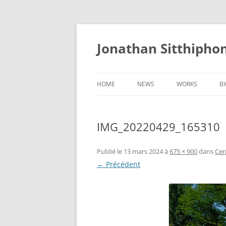
Aller
au
contenu
Jonathan Sitthipho
HOME
NEWS
WORKS
B
FÛTREAU
IMG_20220429_165310
CERNUNNOS
GOLEM
Publié le
13 mars 2024
à
675 × 900
dans
Cer
← Précédent
SCAPHANDRE
CHRYSALIDE
COCON