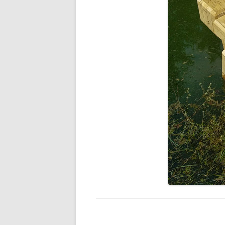
ICARE 2.0
SARU NO O
ARACHNÉE
VPOM
VPGM
SANS TITRE
FLYING DEVICE
WOODEN RAFT
SOBEK
BRAS DE FER
CHIRON