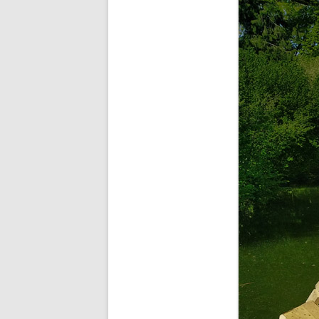
BUDDHA’S PALM
NEZHA
MAIN D’OEUVRE
À QUATRE PATTE
À QUATRE PATTE
OKTO
COCOON#2 : D
COCOON#1 : D
MUE
COQUILLE
ICARE2.2