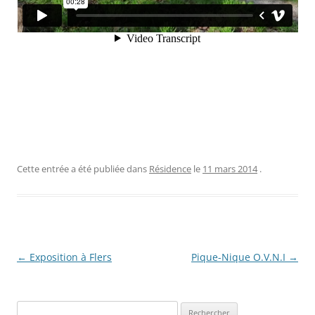
Cette entrée a été publiée dans
Résidence
le
11 mars 2014
.
Navigation
←
Exposition à Flers
Pique-Nique O.V.N.I
→
des
articles
Rechercher :